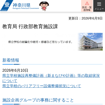
神奈川県
防災・緊
メニュー
急情報
更新日：2026年6月9日
教育局 行政部教育施設課
新着情報
2026年6月10日
県立学校施設再整備計画（新まなびや計画）等の取組状況
について
県立学校のバリアフリー設備整備状況について
施設企画グループの事務に関すること