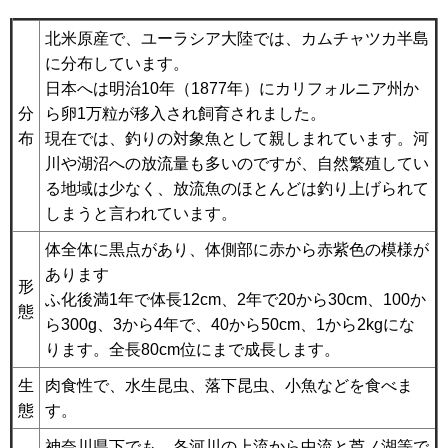
北米原産で、ユーラシア大陸では、カムチャツカ半島
に分布しています。
日本へは明治10年（1877年）にカリフォルニア州か
分
ら卵1万粒が移入され飼育されました。
布
現在では、釣りの対象魚として親しまれています。河
川や湖沼への放流量も多いのですが、自然繁殖してい
る地域は少なく、放流魚のほとんどは釣り上げられて
しまうと言われています。
体全体に黒点があり、体側部に赤から赤紫色の模様が
あります
形
ふ化後満1年で体長12cm、2年で20から30cm、100か
態
ら300g、3から4年で、40から50cm、1から2kgにな
ります。全長80cm位にまで成長します。
生
肉食性で、水生昆虫、落下昆虫、小魚などを食べま
態
す。
神奈川県下でも、各河川の上流から中流と芦ノ湖等で