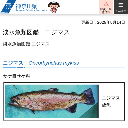
神奈川県
防災・緊
メニュー
急情報
更新日：2025年8月14日
淡水魚類図鑑 ニジマス
淡水魚類図鑑 ニジマス
ニジマス
Oncorhynchus mykiss
サケ目サケ科
ニジマス
成魚