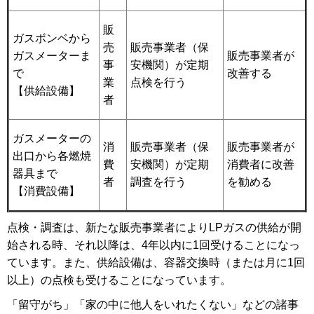
販
ガスボンベから
売
販売事業者（保
ガスメーターま
販売事業者が
事
安機関）が定期
で
改善する
業
点検を行う
【供給設備】
者
ガスメーターの
消
販売事業者（保
販売事業者が
出口から各燃焼
費
安機関）が定期
消費者に改善
器具まで
者
調査を行う
を勧める
【消費設備】
点検・調査は、新たな販売事業者によりLPガスの供給が開
始される時、それ以降は、4年以内に1回受けることになっ
ています。また、供給設備は、容器交換時（または月に1回
以上）の点検も受けることになっています。
「留守がち」「家の中に他人をいれたくない」などの諸事