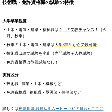
技術職・免許資格職の試験の特徴
大学卒業程度
・土木・電気・建築・福祉職は
２回の受験チャンス
！（６
月、秋季）
・秋季の土木・電気・建築は
大学3年生から受験可能
・技術職は
論文試験を廃止
（専門試験＋人物試験）
・免許資格職は
教養試験なし
！
実施区分
・技術職 農業・土木・機械など
・免許資格職 福祉職・獣医師・保健師など
詳しくは
神奈川県 職員採用ムービー『私の舞台がここに