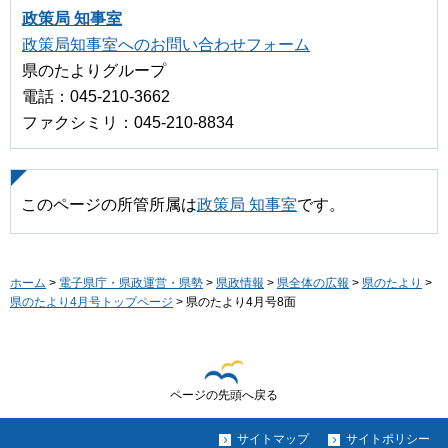
政策局 知事室
政策局知事室へのお問い合わせフォーム
県のたよりグループ
電話：045-210-3662
ファクシミリ：045-210-8834
このページの所管所属は
政策局 知事室
です。
ホーム
>
電子県庁・県政運営・県勢
>
県政情報
>
県全体の広報
>
県のたより
>
県のたより4月号トップページ
> 県のたより4月号8面
ページの先頭へ戻る
サイトマップ
サイトポリシー