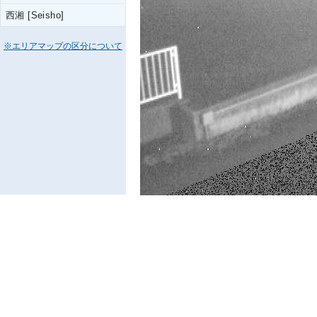
西湘 [Seisho]
※エリアマップの区分について