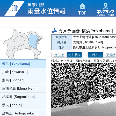
カメラ画像
横浜[Yokohama]
観測所名
大竹上橋付近 [Otake-Kamibashi 
河川名
大熊川 [Okuma River]
住所
横浜市港北区新羽町 [Nippa-cho, K
水位標
河川状況
現在
平常時
現地のカメラより概ね2分毎に画像を取得して
横浜 [Yokohama]
川崎 [Kawasaki]
湘南 [Shonan]
三浦半島 [Miura Pen.]
相模原 [Sagamihara]
県央 [Ken-o]
足柄上 [Ashigara-kami]