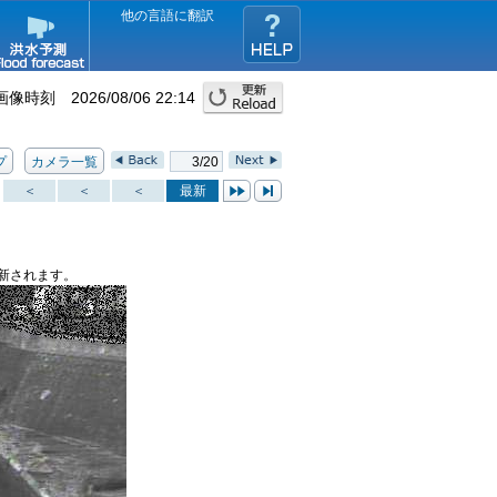
他の言語に翻訳
画像時刻 2026/08/06 22:14
プ
カメラ一覧
3/20
＜
＜
＜
最新
新されます。