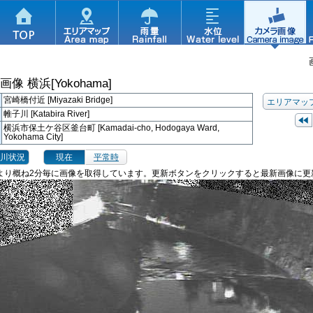
ラ画像
横浜[Yokohama]
宮崎橋付近 [Miyazaki Bridge]
エリアマッ
帷子川 [Katabira River]
横浜市保土ケ谷区釜台町 [Kamadai-cho, Hodogaya Ward,
Yokohama City]
川状況
現在
平常時
より概ね2分毎に画像を取得しています。更新ボタンをクリックすると最新画像に更