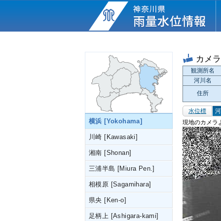
カメ
観測所名
河川名
住所
水位標
河
横浜 [Yokohama]
現地のカメラ
川崎 [Kawasaki]
湘南 [Shonan]
三浦半島 [Miura Pen.]
相模原 [Sagamihara]
県央 [Ken-o]
足柄上 [Ashigara-kami]