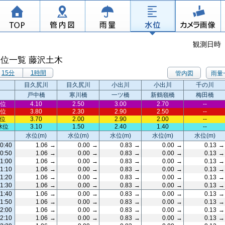
観測日時 2
水位一覧 藤沢土木
15分
1時間
管内図
雨量
目久尻川
目久尻川
小出川
小出川
千の川
戸中橋
寒川橋
一ツ橋
新鶴嶺橋
梅田橋
位
4.10
2.50
3.00
2.70
--
位
3.80
2.30
2.90
2.50
--
位
3.70
2.00
2.90
2.00
--
水位
3.10
1.50
2.40
1.40
--
水位(m)
水位(m)
水位(m)
水位(m)
水位(m)
20:40
1.06
→
0.00
→
0.83
→
0.00
→
0.13
→
0:50
1.06
→
0.00
→
0.83
→
0.00
→
0.13
→
1:00
1.06
→
0.00
→
0.83
→
0.00
→
0.13
→
1:10
1.06
→
0.00
→
0.83
→
0.00
→
0.13
→
1:20
1.06
→
0.00
→
0.83
→
0.00
→
0.13
→
1:30
1.06
→
0.00
→
0.83
→
0.00
→
0.13
→
1:40
1.06
→
0.00
→
0.83
→
0.00
→
0.13
→
1:50
1.06
→
0.00
→
0.83
→
0.00
→
0.13
→
2:00
1.06
→
0.00
→
0.83
→
0.00
→
0.13
→
2:10
1.06
→
0.00
→
0.83
→
0.00
→
0.13
→