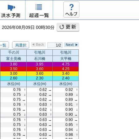
026年08月09日 00時30分
一覧
局選択
1/2
千の川
引地川
引地川
富士見橋
石川橋
大平橋
3.80
3.95
4.75
3.50
3.60
4.25
3.00
3.60
3.40
2.60
2.30
2.40
水位(m)
水位(m)
水位(m)
0.76
↑
0.62
→
0.92
↑
0.75
↓
0.62
→
0.89
↓
0.75
→
0.62
→
0.89
→
0.76
↑
0.63
↑
0.91
↑
0.76
→
0.62
↓
0.90
↓
0.75
↓
0.63
↑
0.90
→
0.76
↑
0.63
→
0.90
→
0.75
↓
0.63
→
0.95
↑
0.76
↑
0.63
→
0.94
↓
0.76
→
0.63
→
0.98
↑