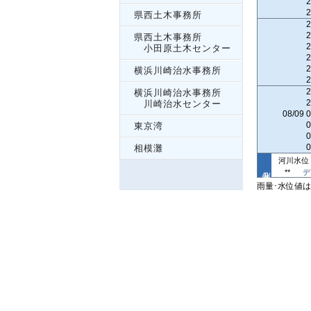
2
2
県西土木事務所
2
2
県西土木事務所
2
小田原土木センター
2
2
横浜川崎治水事務所
2
2
横浜川崎治水事務所
2
川崎治水センター
08/09 
0
東京湾
0
0
相模灘
河川水位
**
デ
雨量･水位値