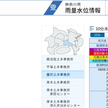
10分
10分
河川名
観測所名
氾濫危険水
避難判断水
氾濫注意水
横須賀土木事務所
水防団待機
観測時刻
平塚土木事務所
08/08 
2
藤沢土木事務所
2
2
厚木土木事務所
2
2
厚木土木事務所
2
東部センター
2
2
厚木土木事務所
2
津久井治水センター