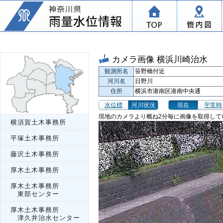
カメラ画像 横浜川崎治水
観測所名
笹野橋付近
河川名
日野川
住所
横浜市港南区港南中央通
水位標
河川状況
現在
平常時
現地のカメラより概ね2分毎に画像を取得して
横須賀土木事務所
平塚土木事務所
藤沢土木事務所
厚木土木事務所
厚木土木事務所
東部センター
厚木土木事務所
津久井治水センター