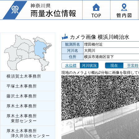
カメラ画像 横浜川崎治水
観測所名
埋田橋付近
河川名
大岡川
住所
横浜市港南区笹下
水位標
河川状況
現在
平常時
現地のカメラより概ね2分毎に画像を取得して
横須賀土木事務所
平塚土木事務所
藤沢土木事務所
厚木土木事務所
厚木土木事務所
東部センター
厚木土木事務所
津久井治水センター