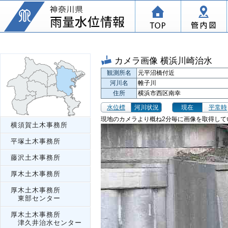
カメラ画像 横浜川崎治水
観測所名
元平沼橋付近
河川名
帷子川
住所
横浜市西区南幸
水位標
河川状況
現在
平常時
現地のカメラより概ね2分毎に画像を取得して
横須賀土木事務所
平塚土木事務所
藤沢土木事務所
厚木土木事務所
厚木土木事務所
東部センター
厚木土木事務所
津久井治水センター