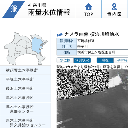
カメラ画像 横浜川崎治水
観測所名
宮崎橋付近
河川名
帷子川
住所
横浜市保土ケ谷区釜台町
水位標
河川状況
現在
平常時
現地のカメラより概ね2分毎に画像を取得して
横須賀土木事務所
平塚土木事務所
藤沢土木事務所
厚木土木事務所
厚木土木事務所
東部センター
厚木土木事務所
津久井治水センター