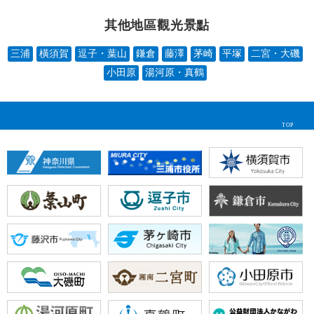
其他地區觀光景點
三浦
橫須賀
逗子・葉山
鎌倉
藤澤
茅崎
平塚
二宮・大磯
小田原
湯河原・真鶴
TOP