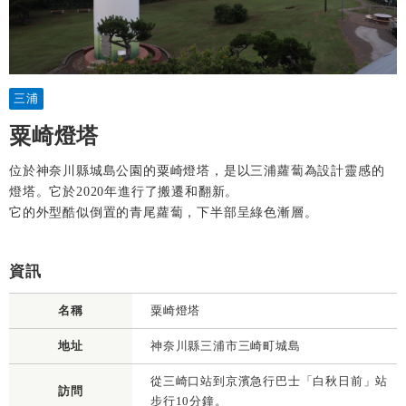
三浦
粟崎燈塔
位於神奈川縣城島公園的粟崎燈塔，是以三浦蘿蔔為設計靈感的
燈塔。它於2020年進行了搬遷和翻新。
它的外型酷似倒置的青尾蘿蔔，下半部呈綠色漸層。
資訊
名稱
粟崎燈塔
地址
神奈川縣三浦市三崎町城島
從三崎口站到京濱急行巴士「白秋日前」站
訪問
步行10分鐘。