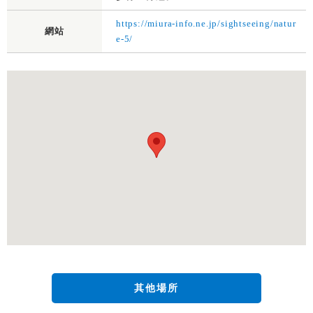
https://miura-info.ne.jp/sightseeing/natur
網站
e-5/
其他場所