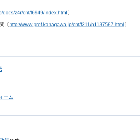
p/docs/z4r/cnt/f6949/index.html
〕
関〔
http://www.pref.kanagawa.jp/cnt/f211/p1187587.html
〕
先
ォーム