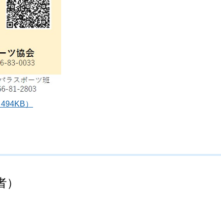
94KB）
者）