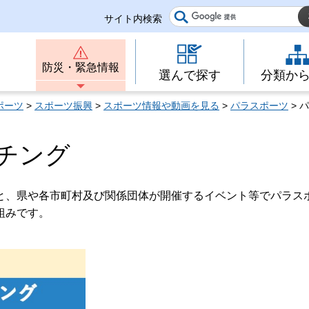
サイト内検索
防災・緊急情報
選んで探す
分類か
ポーツ
>
スポーツ振興
>
スポーツ情報や動画を見る
>
パラスポーツ
> 
チング
と、県や各市町村及び関係団体が開催するイベント等でパラス
組みです。