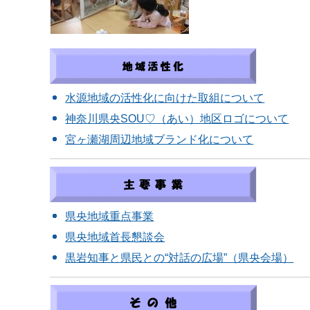
水源地域の活性化に向けた取組について
神奈川県央SOU♡（あい）地区ロゴについて
宮ヶ瀬湖周辺地域ブランド化について
県央地域重点事業
県央地域首長懇談会
黒岩知事と県民との“対話の広場”（県央会場）