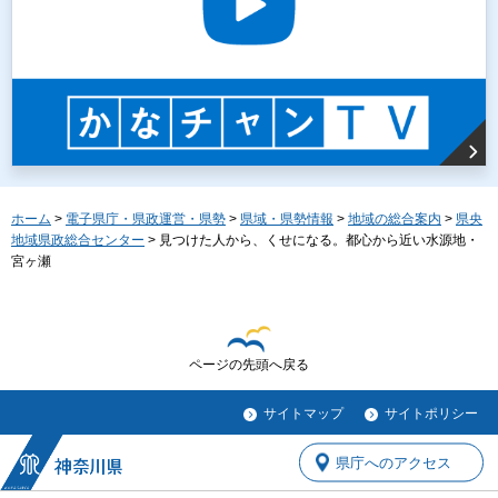
ホーム
>
電子県庁・県政運営・県勢
>
県域・県勢情報
>
地域の総合案内
>
県央
地域県政総合センター
> 見つけた人から、くせになる。都心から近い水源地・
宮ヶ瀬
ページの先頭へ戻る
サイトマップ
サイトポリシー
県庁へのアクセス