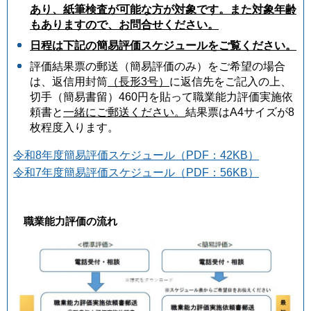
あり、紙筆検査が可能な方が対象です。また対象年齢
もありますので、お問合せください。
日程は下記の簡易評価スケジュールをご覧ください。
評価結果票の郵送（簡易評価のみ）をご希望の場合
は、返信用封筒
（長形3号）
に返信先をご記入の上、
切手（簡易書留）460円を貼って職業能力評価実施依
頼書と
一緒にご郵送ください。
結果票はA4サイズが8
枚程度入ります。
令和8年度簡易評価スケジュール（PDF：42KB）
令和7年度簡易評価スケジュール（PDF：56KB）
職業能力評価の流れ