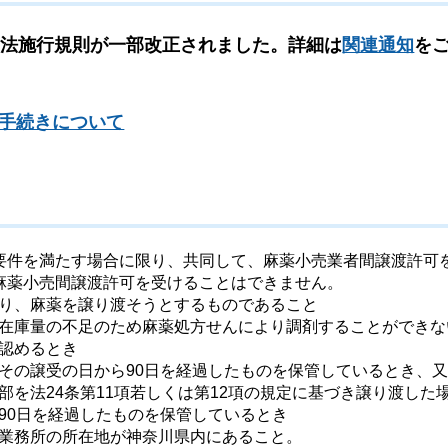
締法施行規則が一部改正されました。詳細は
関連通知
を
請手続きについて
要件を満たす場合に限り、共同して、麻薬小売業者間譲渡許可
麻薬小売間譲渡許可を受けることはできません。
り、麻薬を譲り渡そうとするものであること
在庫量の不足のため麻薬処方せんにより調剤することができな
認めるとき
その譲受の日から90日を経過したものを保管しているとき、
を法24条第11項若しくは第12項の規定に基づき譲り渡した
90日を経過したものを保管しているとき
業務所の所在地が神奈川県内にあること。