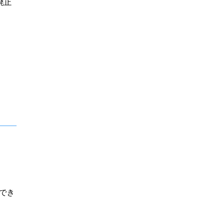
廃止
でき