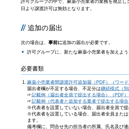
許可グループの中で、麻薬小売業者の業務を廃止し
日より譲渡許可は無効となります。
追加の届出
次の場合は、
事前に
追加の届出が必要です。
許可グループに、新たな麻薬小売業者を加えよう
必要書類
麻薬小売業者間譲渡許可追加届（PDF）
（ワード
届出者欄が不足する場合、不足分は
継続様式（別
☞
記載例（届出者全員で提出する場合）（PDF）
☞
記載例（代表者と追加する業者で提出する場合
※代表者を設置していない場合、届出者全員で提
※代表者を設置している場合、届出者全員または
ます。
備考欄に、問合せ先の担当者の所属、氏名及び連