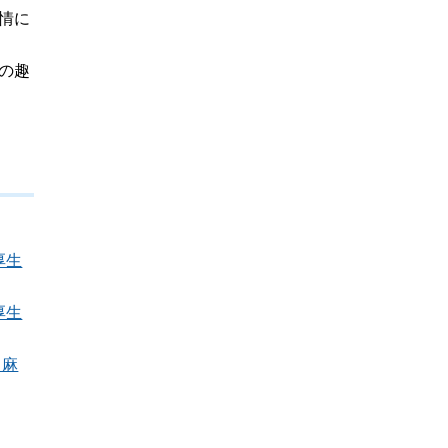
情に
の趣
厚生
厚生
・麻