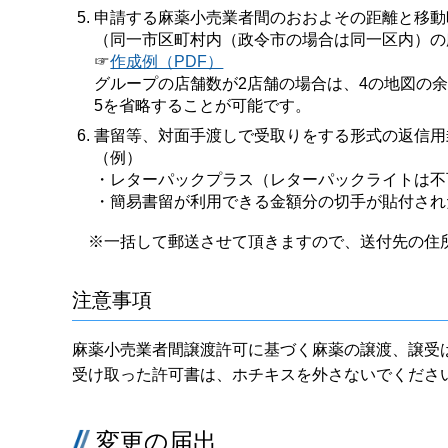
申請する麻薬小売業者間のおおよその距離と移
（同一市区町村内（政令市の場合は同一区内）の
☞
作成例（PDF）
グループの店舗数が2店舗の場合は、4の地図の余
5を省略することが可能です。
書留等、対面手渡しで受取りをする形式の返信用
（例）
・レターパックプラス（レターパックライトは不
・簡易書留が利用できる金額分の切手が貼付され
※一括して郵送させて頂きますので、送付先の住
注意事項
麻薬小売業者間譲渡許可に基づく麻薬の譲渡、譲受
受け取った許可書は、ホチキスを外さないでくださ
変更の届出