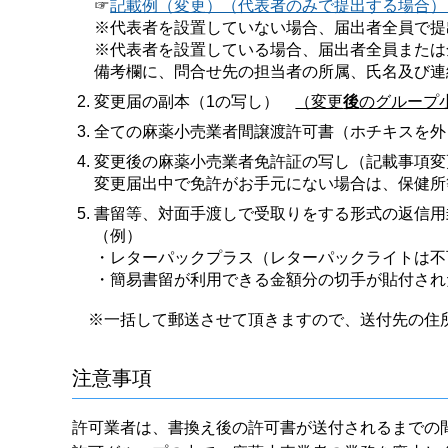
☞
記載例（変更）（代表者のみで提出する場合）
※代表者を設置していない場合、届出者全員で提
※代表者を設置している場合、届出者全員または
備考欄に、問合せ先の担当者の所属、氏名及び連
変更届の副本（1の写し）
（変更
後
のグループ
全ての麻薬小売業者間譲渡許可書（ホチキスを外
変更後の麻薬小売業者免許証の写し（記載事項
変更届出中で免許がお手元にない場合は、保健所
書留等、対面手渡しで受取りをする形式の返信用
（例）
・レターパックプラス（レターパックライトは不
・簡易書留が利用できる金額分の切手が貼付され
※一括して郵送させて頂きますので、送付先の住
注意事項
許可業者は、書換え後の許可書が送付されるまでの