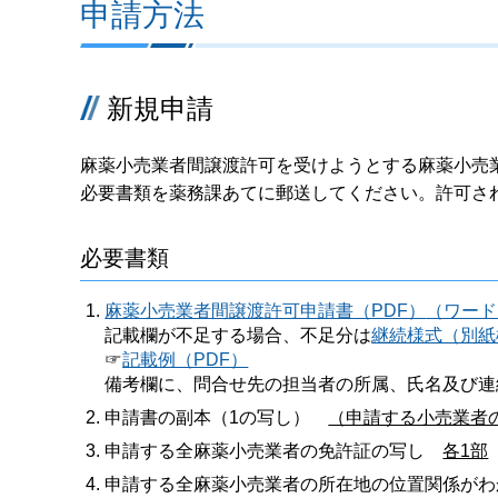
申請方法
新規申請
麻薬小売業者間譲渡許可を受けようとする麻薬小売
必要書類を薬務課あてに郵送してください。許可さ
必要書類
麻薬小売業者間譲渡許可申請書（PDF）
（ワード
記載欄が不足する場合、不足分は
継続様式（別紙
☞
記載例（PDF）
備考欄に、問合せ先の担当者の所属、氏名及び連
申請書の副本（1の写し）
（申請する小売業者
申請する全麻薬小売業者の免許証の写し
各1部
申請する全麻薬小売業者の所在地の位置関係が