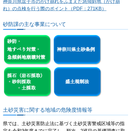
神奈川県逗子市のがけ崩れをふまえた急傾斜地（がけ崩
れ）の点検を行う際のポイント（PDF：271KB）
砂防課の主な事業について
土砂災害に関する地域の危険度情報等
県では、土砂災害防止法に基づく土砂災害警戒区域等の指
定を令和3年度までに完了し、順次、2巡目の基礎調査に取