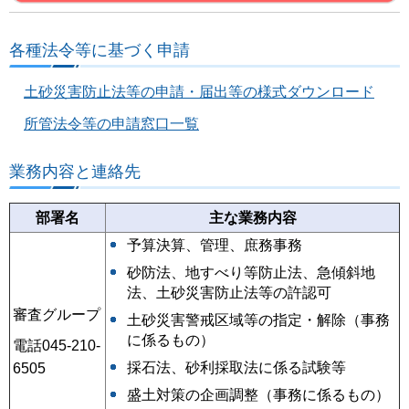
各種法令等に基づく申請
土砂災害防止法等の申請・届出等の様式ダウンロード
所管法令等の申請窓口一覧
業務内容と連絡先
部署名
主な業務内容
予算決算、管理、庶務事務
砂防法、地すべり等防止法、急傾斜地
法、土砂災害防止法等の許認可
審査グループ
土砂災害警戒区域等の指定・解除（事務
に係るもの）
電話045-210-
採石法、砂利採取法に係る試験等
6505
盛土対策の企画調整（事務に係るもの）