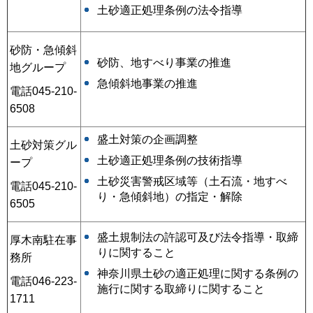
土砂適正処理条例の法令指導
砂防・急傾斜
砂防、地すべり事業の推進
地グループ
急傾斜地事業の推進
電話045-210-
6508
盛土対策の企画調整
土砂対策グル
土砂適正処理条例の技術指導
ープ
土砂災害警戒区域等（土石流・地すべ
電話045-210-
り・急傾斜地）の指定・解除
6505
盛土規制法の許認可及び法令指導・取締
厚木南駐在事
りに関すること
務所
神奈川県土砂の適正処理に関する条例の
電話046-223-
施行に関する取締りに関すること
1711