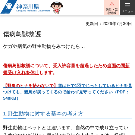
神奈川県
防災・緊
メニュー
急情報
更新日：2026年7月30日
傷病鳥獣救護
ケガや病気の野生動物をみつけたら…
傷病鳥獣救護について、受入許容量を超過したため
当面の間新
規受け入れを休止
します。
【野鳥のヒナを拾わないで】
道ばたで1羽でじっとしているヒナを見
つけても、親鳥が戻ってくるので拾わず見守ってください
（PDF：
540KB）
1.野生動物に対する基本の考え方
野生動物はペットとは違います。自然の中で成り立ってい