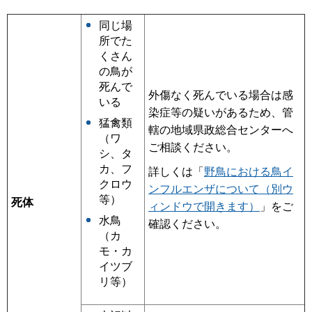
同じ場
所でた
くさん
の鳥が
死んで
外傷なく死んでいる場合は感
いる
染症等の疑いがあるため、管
猛禽類
轄の地域県政総合センターへ
（ワ
ご相談ください。
シ、タ
カ、フ
詳しくは「
野鳥における鳥イ
クロウ
ンフルエンザについて（別ウ
等）
死体
ィンドウで開きます）
」をご
水鳥
確認ください。
（カ
モ・カ
イツブ
リ等）