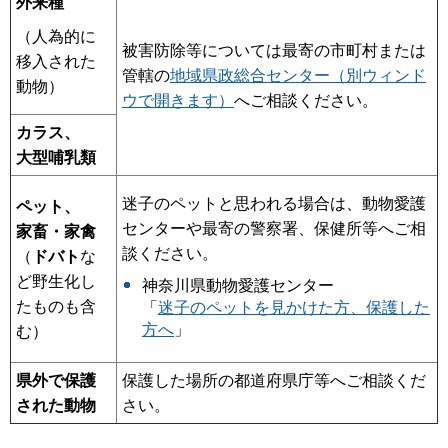
外来種
（人為的に
被害防除等については最寄の市町村または
移入された
管轄の
地域県政総合センター（別ウィンド
動物）
ウで開きます）
へご相談ください。
カラス、
大型哺乳類
迷子のペットと思われる場合は、動物愛護
ペット、
センターや最寄の警察署、保健所等へご相
家畜・家禽
談ください。
（
ドバト
な
ど野生化し
神奈川県動物愛護センター
たものも含
「
迷子のペットを見かけた方、保護した
方へ
」
む）
県外で保護
保護した場所の都道府県庁等へご相談くだ
された動物
さい。