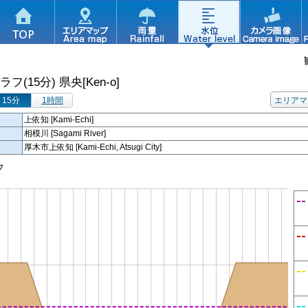
ラフ(15分)
県央[Ken-o]
15分
1時間
エリアマ
名
上依知 [Kami-Echi]
相模川 [Sagami River]
厚木市上依知 [Kami-Echi, Atsugi City]
フ