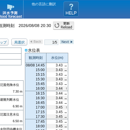
他の言語に翻訳
観測時刻
2026/08/08 20:30
ップ
局選択
1/5
水位表
観測時刻
水位
(m)
08/08 14:45
3.43
→
15:00
3.43
→
15:15
3.43
→
15:30
3.43
→
15:45
3.43
→
氾濫危険水位
16:00
3.44
↑
7.30
m
16:15
3.44
→
16:30
3.44
→
避難判断水位
16:45
3.44
→
6.90
m
17:00
3.45
↑
17:15
3.45
→
氾濫注意水位
17:30
3.45
→
6.50
m
17:45
3.45
→
18:00
3.45
→
水防団待機水位