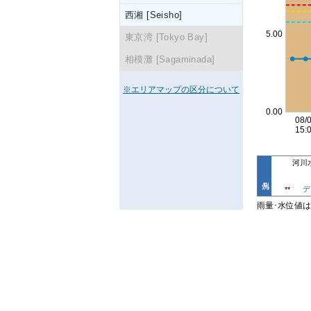
西湘 [Seisho]
東京湾 [Tokyo Bay]
相模灘 [Sagaminada]
※エリアマップの区分について
河川
デ
**
雨量･水位値