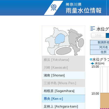
水位グ
10分
観測所
河川名
住所
水位グラ
横浜 [Yokohama]
水位
(m)
川崎 [Kawasaki]
湘南 [Shonan]
三浦半島 [Miura Pen.]
相模原 [Sagamihara]
県央 [Ken-o]
足柄上 [Ashigara-kami]