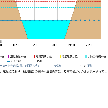
水位
氾濫危険水位
避難判断水位
氾濫注意水位
水防団待機水位
河川水位
欠測
*
ータ欠測(強制欠測、範囲異常含む)
未収集
正常
--
データ
は、速報値であり、観測機器の故障や通信異常による異常値がそのまま表示されてし