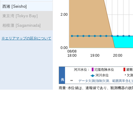
西湘 [Seisho]
東京湾 [Tokyo Bay]
相模灘 [Sagaminada]
※エリアマップの区分について
河川水位
氾濫危険水位
避難
河川水位
欠
*
データ欠測(強制欠測、範囲異常含む)
**
雨量･水位値は、速報値であり、観測機器の故