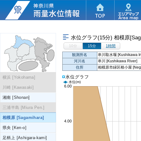
水位グラフ(15分)
相模原[Saga
10分
15分
1時間
観測所名
串川取水堰 [Kushikawa Int
河川名
串川 [Kushikawa River]
住所
相模原市緑区根小屋 [Negoya, 
水位グラフ
横浜 [Yokohama]
水位
(m)
川崎 [Kawasaki]
湘南 [Shonan]
三浦半島 [Miura Pen.]
相模原 [Sagamihara]
県央 [Ken-o]
足柄上 [Ashigara-kami]