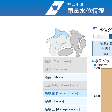
水位グ
10分
観測所
河川名
住所
水位グラ
横浜 [Yokohama]
水位
(m)
川崎 [Kawasaki]
湘南 [Shonan]
三浦半島 [Miura Pen.]
相模原 [Sagamihara]
県央 [Ken-o]
足柄上 [Ashigara-kami]