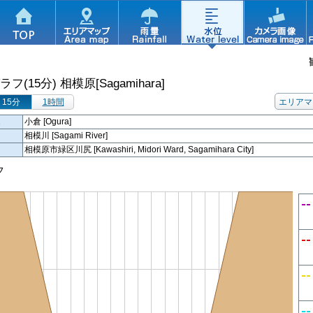
ラフ(15分)
相模原[Sagamihara]
15分
1時間
エリアマ
名
小倉 [Ogura]
相模川 [Sagami River]
相模原市緑区川尻 [Kawashiri, Midori Ward, Sagamihara City]
フ