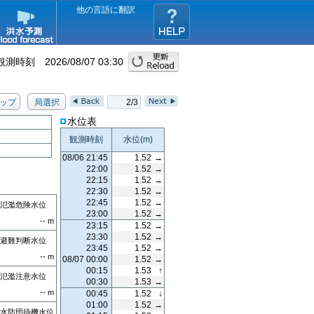
他の言語に翻訳
観測時刻
2026/08/07 03:30
ップ
局選択
2/3
水位表
観測時刻
水位
(m)
08/06 21:45
1.52
→
22:00
1.52
→
22:15
1.52
→
22:30
1.52
→
22:45
1.52
→
氾濫危険水位
23:00
1.52
→
--
m
23:15
1.52
→
23:30
1.52
→
避難判断水位
23:45
1.52
→
--
m
08/07 00:00
1.52
→
00:15
1.53
↑
氾濫注意水位
00:30
1.53
→
--
m
00:45
1.52
↓
01:00
1.52
→
水防団待機水位