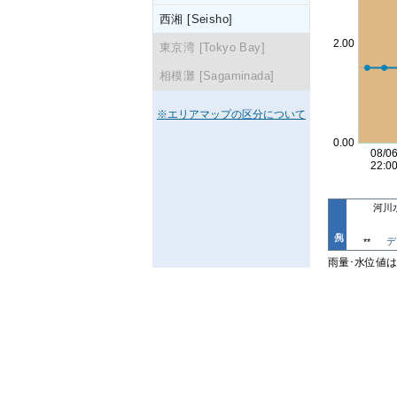
西湘 [Seisho]
東京湾 [Tokyo Bay]
相模灘 [Sagaminada]
※エリアマップの区分について
河川
デ
**
雨量･水位値