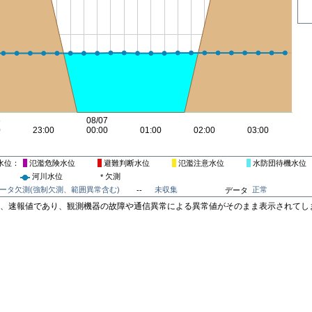
水位
氾濫危険水位
避難判断水位
氾濫注意水位
水防団待機水位
河川水位
欠測
*
ータ欠測(強制欠測、範囲異常含む)
未収集
正常
--
データ
は、速報値であり、観測機器の故障や通信異常による異常値がそのまま表示されてし