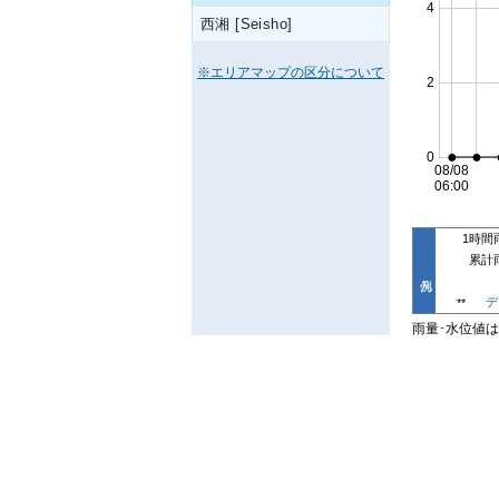
西湘 [Seisho]
※エリアマップの区分について
1時間
累計
デ
**
雨量･水位値