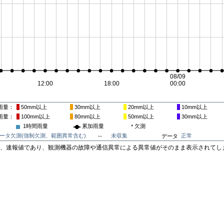
雨量
50mm
以上
30mm
以上
20mm
以上
10mm
以上
雨量
100mm
以上
80mm
以上
50mm
以上
30mm
以上
1時間雨量
累加雨量
欠測
*
ータ欠測(強制欠測、範囲異常含む)
未収集
正常
--
データ
は、速報値であり、観測機器の故障や通信異常による異常値がそのまま表示されてし