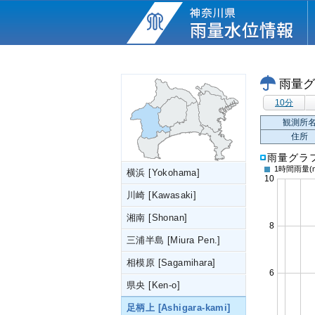
雨量グ
10分
観測所
住所
雨量グラ
1時間雨量
(
横浜 [Yokohama]
川崎 [Kawasaki]
湘南 [Shonan]
三浦半島 [Miura Pen.]
相模原 [Sagamihara]
県央 [Ken-o]
足柄上 [Ashigara-kami]