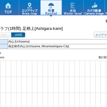
ラフ(1時間)
足柄上[Ashigara-kami]
15分
1時間
エリアマ
名
内山 [Uchiyama]
南足柄市内山 [Uchiyama, Minamiashigara City]
フ
mm)
累計雨