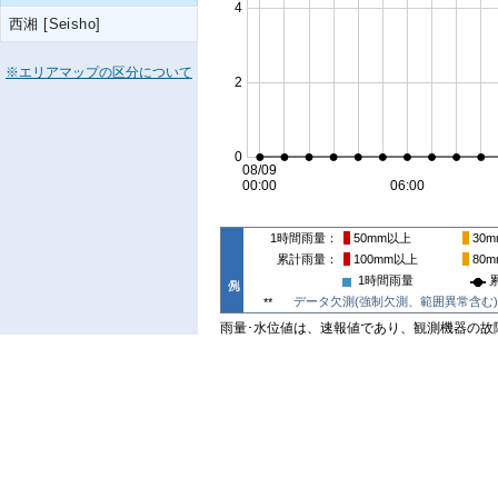
西湘 [Seisho]
※エリアマップの区分について
1時間雨量
50mm
以上
30m
累計雨量
100mm
以上
80m
1時間雨量
データ欠測(強制欠測、範囲異常含む)
**
雨量･水位値は、速報値であり、観測機器の故