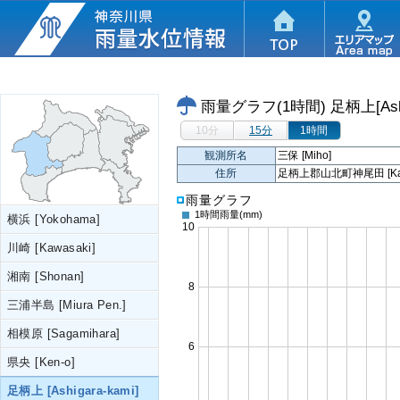
雨量グラフ(1時間)
足柄上[Ashi
10分
15分
1時間
観測所名
三保 [Miho]
住所
足柄上郡山北町神尾田 [Kamioda
雨量グラフ
1時間雨量
(mm)
横浜 [Yokohama]
川崎 [Kawasaki]
湘南 [Shonan]
三浦半島 [Miura Pen.]
相模原 [Sagamihara]
県央 [Ken-o]
足柄上 [Ashigara-kami]