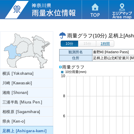
雨量グラフ(10分)
足柄上[Ashig
10分
15分
1時間
観測所名
秦野峠 [Hadano Pass]
住所
足柄上郡山北町皆瀬川 [Minaseg
雨量グラフ
10分雨量
(mm)
横浜 [Yokohama]
川崎 [Kawasaki]
湘南 [Shonan]
三浦半島 [Miura Pen.]
相模原 [Sagamihara]
県央 [Ken-o]
足柄上 [Ashigara-kami]