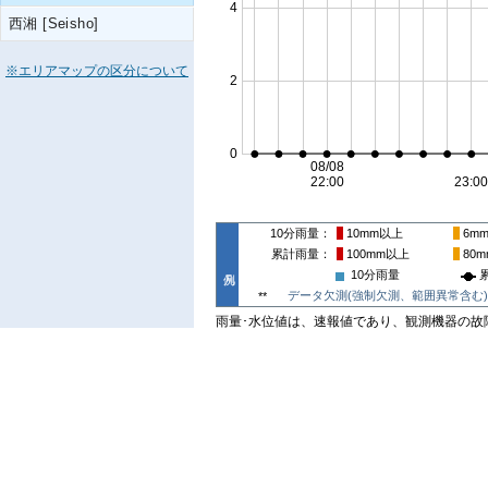
西湘 [Seisho]
※エリアマップの区分について
10分雨量
10mm
以上
6m
累計雨量
100mm
以上
80m
10分雨量
データ欠測(強制欠測、範囲異常含む)
**
雨量･水位値は、速報値であり、観測機器の故