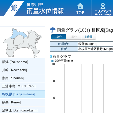
雨量グラフ(10分)
相模原[Saga
10分
15分
1時間
観測所名
牧野 [Magino]
住所
相模原市緑区牧野 [Magino, Mi
雨量グラフ
10分雨量
(mm)
横浜 [Yokohama]
川崎 [Kawasaki]
湘南 [Shonan]
三浦半島 [Miura Pen.]
相模原 [Sagamihara]
県央 [Ken-o]
足柄上 [Ashigara-kami]