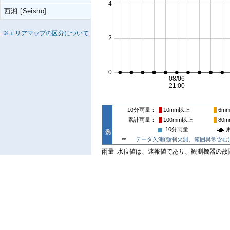
西湘 [Seisho]
※エリアマップの区分について
10分雨量
10mm
以上
6m
累計雨量
100mm
以上
80m
10分雨量
データ欠測(強制欠測、範囲異常含む)
**
雨量･水位値は、速報値であり、観測機器の故