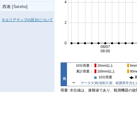
西湘 [Seisho]
※エリアマップの区分について
10分雨量
10mm
以上
6m
累計雨量
100mm
以上
80m
10分雨量
データ欠測(強制欠測、範囲異常含む)
**
雨量･水位値は、速報値であり、観測機器の故