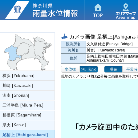
カメラ画像
足柄上[Ashigara-k
観測所名
文久橋付近 [Bunkyu Bridge]
河川名
川音川 [Kawaoto River]
足柄上郡松田町松田惣領 [Matsuda-S
住所
Ashigarakami County]
水位標
河川状況
現在
平常時
横浜 [Yokohama]
現地のカメラより概ね2分毎に画像を取得して
川崎 [Kawasaki]
湘南 [Shonan]
三浦半島 [Miura Pen.]
相模原 [Sagamihara]
県央 [Ken-o]
足柄上 [Ashigara-kami]