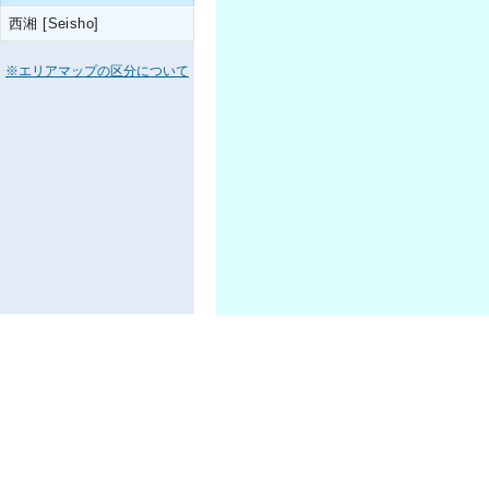
西湘 [Seisho]
※エリアマップの区分について