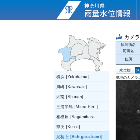
カメ
観測所名
河川名
住所
水位標
河
横浜 [Yokohama]
現地のカメラ
川崎 [Kawasaki]
湘南 [Shonan]
三浦半島 [Miura Pen.]
相模原 [Sagamihara]
県央 [Ken-o]
足柄上 [Ashigara-kami]