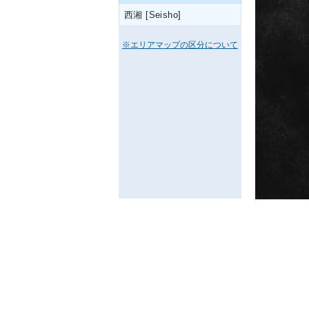
西湘 [Seisho]
※エリアマップの区分について