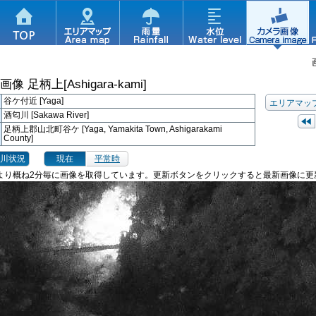
ラ画像
足柄上[Ashigara-kami]
谷ケ付近 [Yaga]
エリアマッ
酒匂川 [Sakawa River]
足柄上郡山北町谷ケ [Yaga, Yamakita Town, Ashigarakami
County]
川状況
現在
平常時
より概ね2分毎に画像を取得しています。更新ボタンをクリックすると最新画像に更