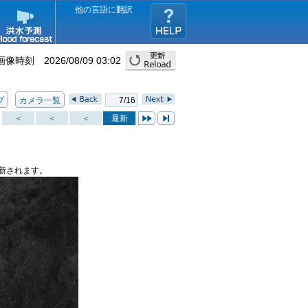
他の言語に翻訳
画像時刻 2026/08/09 03:02
プ
カメラ一覧
7/16
＜
＜
＜
最新
新されます。