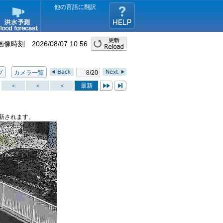
他の言語に翻訳
画像時刻 2026/08/07 10:56
プ
カメラ一覧
8/20
＜
＜
＜
最新
新されます。