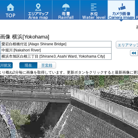
ラ画像
横浜[Yokohama]
愛宕白根橋付近 [Atago Shirane Bridge]
エリアマッ
中堀川 [Nakahori River]
横浜市旭区白根三丁目 [Shirane3, Asahi Ward, Yokohama City]
川状況
現在
平常時
より概ね2分毎に画像を取得しています。更新ボタンをクリックすると最新画像に更