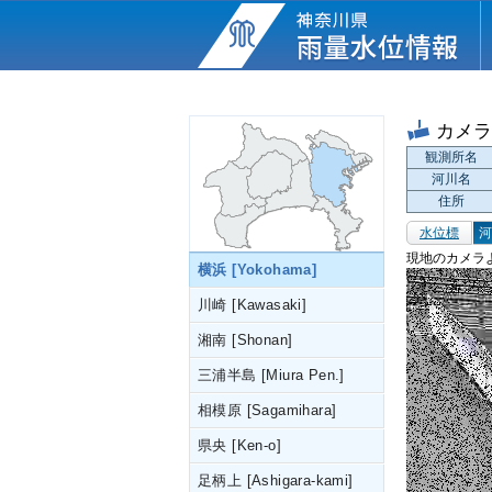
カメ
観測所名
河川名
住所
水位標
河
現地のカメラ
横浜 [Yokohama]
川崎 [Kawasaki]
湘南 [Shonan]
三浦半島 [Miura Pen.]
相模原 [Sagamihara]
県央 [Ken-o]
足柄上 [Ashigara-kami]