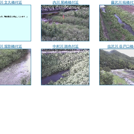
川 文久橋付近
内川 尾崎橋付近
藤沢川 暁橋付
川 堀割橋付近
中村川 雑色付近
虫沢川 谷戸口橋