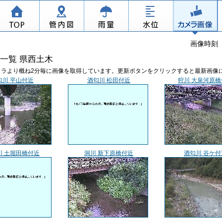
画像時刻 2
一覧 県西土木
メラより概ね2分毎に画像を取得しています。更新ボタンをクリックすると最新画像
匂川 平山付近
酒匂川 松田付近
狩川 大泉河原橋
川 土堀田橋付近
洞川 新下原橋付近
酒匂川 谷ケ付