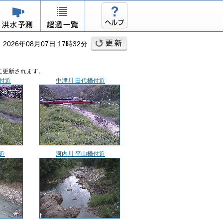
026年08月07日 17時32分
に更新されます。
付近
中津川 田代橋付近
近
河内川 平山橋付近