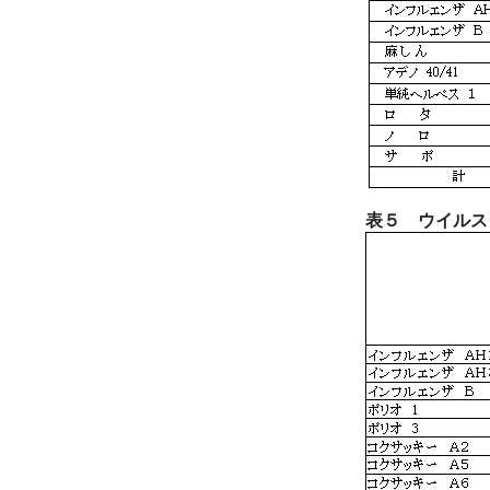
表５ ウイルス