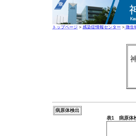
トップページ
>
感染症情報センター
>
微生
病原体検出
表1 病原体