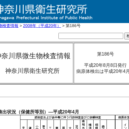
物検査情報
>
2008年（平成20年）
> 第186号
第186号
神奈川県微生物検査情報
平成20年8月8日発行
神奈川県衛生研究所
病原体検出は平成20年4
検出状況（保健所等別）―平成20年4月