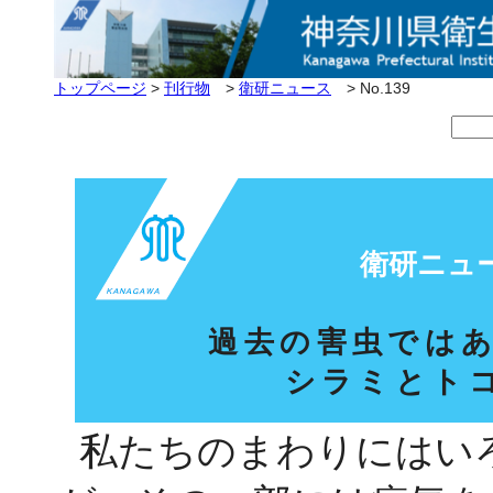
トップページ
>
刊行物
>
衛研ニュース
> No.139
衛研ニュ
過去の害虫では
シラミとト
私たちのまわりにはい