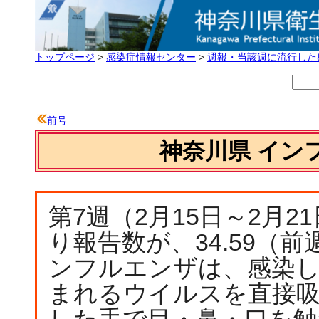
トップページ
>
感染症情報センター
>
週報・当該週に流行した
前号
神奈川県 イン
第7週（2月15日～2月
り報告数が、34.59（前
ンフルエンザは、感染
まれるウイルスを直接