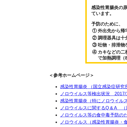
感染性胃腸炎の
ています。
予防のために、
①
外出先から帰
②
調理器具は十
③
吐物・排泄物
④
カキなどの二
で加熱調理（8
＜参考ホームページ＞
感染性胃腸炎 （国立感染症研究
ノロウイルス等検出状況 2017
感染性胃腸炎（特にノロウイル
ノロウイルスに関するQ & A 
ノロウイルス等の食中毒予防のた
ノロウイルス（感染性胃腸炎・食