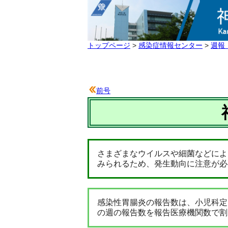
トップページ
>
感染症情報センター
>
週報
前号
さまざまなウイルスや細菌などによ
みられるため、発生動向に注意が必
感染性胃腸炎の報告数は、小児科定
の週の報告数を報告医療機関数で割