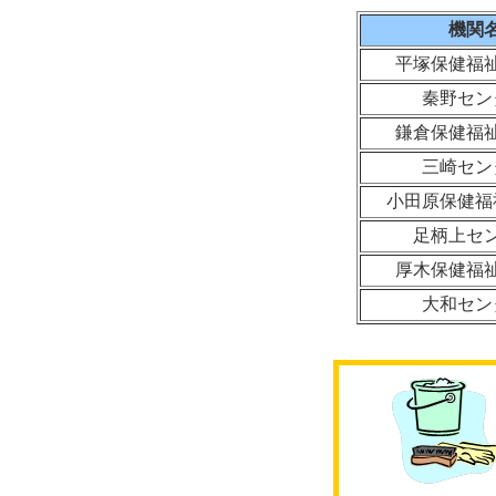
機関
平塚保健福
秦野セン
鎌倉保健福
三崎セン
小田原保健福
足柄上セ
厚木保健福
大和セン