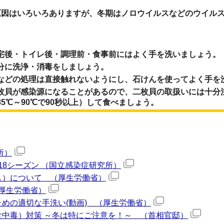
原因はいろいろありますが、冬期はノロウイルスなどのウイル
宅後・トイレ後・調理前・食事前にはよく手を洗いましょう。
分に洗浄・消毒をしましょう。
などの処理は直接触れないようにし、石けんを使ってよく手を
枚貝が感染源になることがあるので、二枚貝の取扱いには十分
5℃～90℃で90秒以上）して食べましょう。
所）
/18シーズン （国立感染症研究所）
ス）について （厚生労働省）
（厚生労働省）
めの適切な手洗い(動画) （厚生労働省）
中毒）対策 ～冬は特にご注意を！～ （首相官邸）