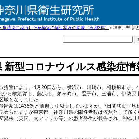
・当該週に流行した感染症の発生状況の掲載（令和3年）
> 神奈川県 
 新型コロナウイルス感染症情
点措置により、4月20日から、横浜市、川崎市、相模原市が、4
2日から横須賀市、藤沢市、茅ヶ崎市、逗子市、三浦市、伊勢原
区域となりました。
）の報告数は1438例と前週より減少していますが、7日間移動平
認められますが東京都、神奈川県の陽性者数は依然として多く
変異株（英国、南アフリカ等）の患者発生が報告され、神奈川