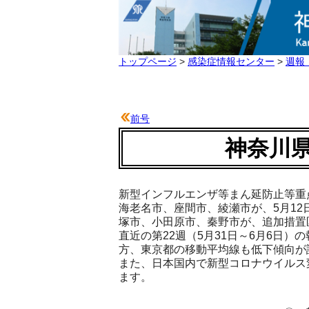
トップページ
>
感染症情報センター
>
週報
前号
神奈川県
新型インフルエンザ等まん延防止等重
海老名市、座間市、綾瀬市が、5月1
塚市、小田原市、秦野市が、追加措置
直近の第22週（5月31日～6月6日
方、東京都の移動平均線も低下傾向が
また、日本国内で新型コロナウイルス
ます。