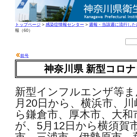
トップページ
>
感染症情報センター
>
週報・当該週に流行した
報（60）
前号
神奈川県 新型コロナ
新型インフルエンザ等ま
月20日から、横浜市、川
ら鎌倉市、厚木市、大和
が、5月12日から横須賀
市、三浦市、伊勢原市、