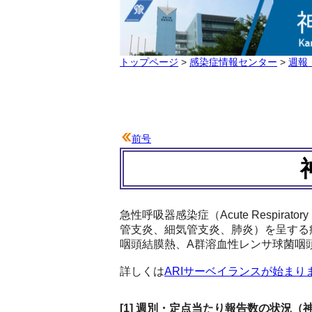
トップページ
>
感染症情報センター
>
週報
前号
急性呼吸器感染症（Acute Respira
管支炎、細気管支炎、肺炎）を呈する
咽頭結膜熱、A群溶血性レンサ球菌咽
詳しくは
ARIサーベイランスが始まり
[1] 週別・定点当たり報告数の状況（神奈