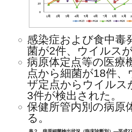
感染症および食中毒
菌が2件、ウイルスが
病原体定点等の医療
点から細菌が18件、
ザ定点からウイルス
3件が検出された。
保健所管内別の病原
る。
表２ 病原細菌検出状況（臨床診断別）―平成27