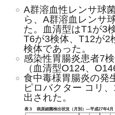
A群溶血性レンサ球菌
ら、A群溶血レンサ
た。血清型はT1が3検
T6が3検体、T12が2
検体であった。
感染性胃腸炎患者7
（血清型O124、O1
食中毒様胃腸炎の発生
ピロバクター コリ
出された。
表３ 病原細菌検出状況（月別）―平成27年4月