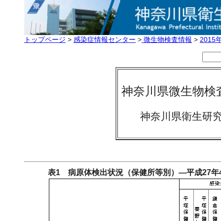
トップページ
>
感染症情報センター
>
微生物検査情報
>
201
神奈川県微生物検
神奈川県衛生研
表1 病原体検出状況（保健所等別）―平成27年