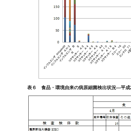
表６ 食品・環境由来の病原細菌検出状況―平成2