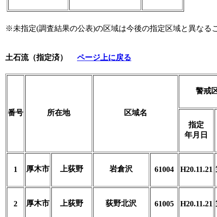
※未指定(調査結果の公表)の区域は今後の指定区域と異なる
土石流（指定済）
ページ上に戻る
警戒
番号
所在地
区域名
指定
年月日
厚木市
上荻野
岩倉沢
1
61004
H20.11.21
厚木市
上荻野
荻野北沢
2
61005
H20.11.21