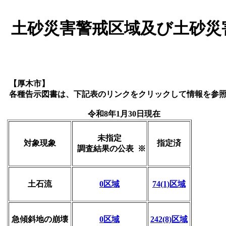
土砂災害警戒区域及び土砂災
【厚木市】
各種告示図書は、下記表のリンクをクリックして情報を参
令和8年1月30日現在
未指定
対象現象
指定済
調査結果の公表 ※
土石流
0区域
74(1)区域
急傾斜地の崩壊
0区域
242(8)区域