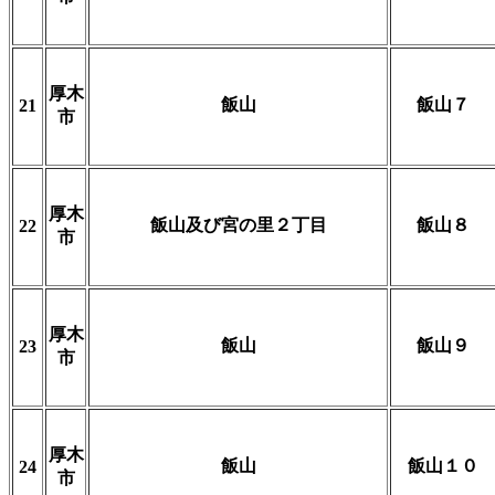
厚木
飯山
飯山７
21
市
厚木
飯山及び宮の里２丁目
飯山８
22
市
厚木
飯山
飯山９
23
市
厚木
飯山
飯山１０
24
市