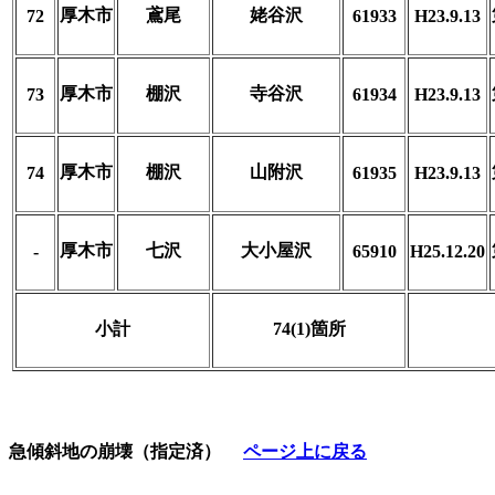
厚木市
鳶尾
姥谷沢
72
61933
H23.9.13
厚木市
棚沢
寺谷沢
73
61934
H23.9.13
厚木市
棚沢
山附沢
74
61935
H23.9.13
厚木市
七沢
大小屋沢
-
65910
H25.12.20
小計
74(1)箇所
急傾斜地の崩壊（指定済）
ページ上に戻る