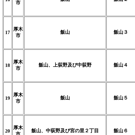
市
厚木
飯山
飯山３
17
市
厚木
飯山、上荻野及び中荻野
飯山４
18
市
厚木
飯山
飯山５
19
市
厚木
飯山、中荻野及び宮の里２丁目
飯山６
20
市