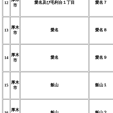
愛名及び毛利台１丁目
愛名７
12
市
厚木
愛名
愛名８
13
市
厚木
愛名
愛名９
14
市
厚木
飯山
飯山１
15
市
厚木
飯山
飯山２
16