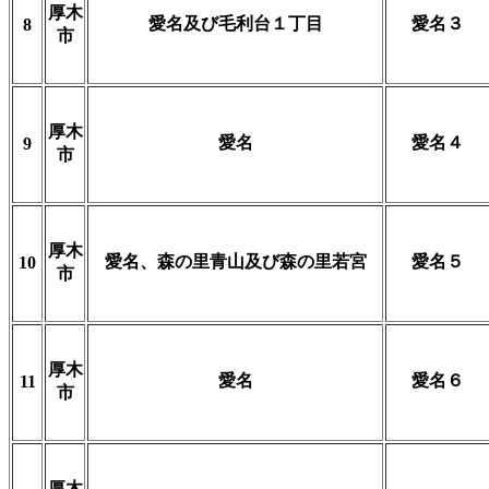
厚木
愛名及び毛利台１丁目
愛名３
8
市
厚木
愛名
愛名４
9
市
厚木
愛名、森の里青山及び森の里若宮
愛名５
10
市
厚木
愛名
愛名６
11
市
厚木