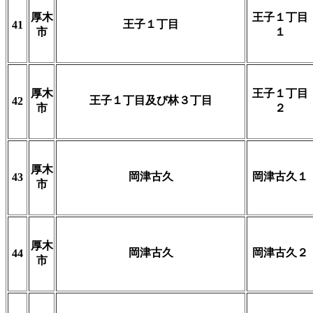
厚木
王子１丁目
王子１丁目
41
市
１
厚木
王子１丁目
王子１丁目及び林３丁目
42
市
２
厚木
岡津古久
岡津古久１
43
市
厚木
岡津古久
岡津古久２
44
市