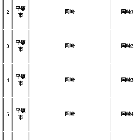
平塚
岡崎
岡崎1
2
市
平塚
岡崎
岡崎2
3
市
平塚
岡崎
岡崎3
4
市
平塚
岡崎
岡崎4
5
市