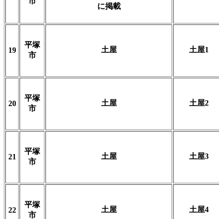
市
に掲載
平塚
土屋
土屋1
19
市
平塚
土屋
土屋2
20
市
平塚
土屋
土屋3
21
市
平塚
土屋
土屋4
22
市