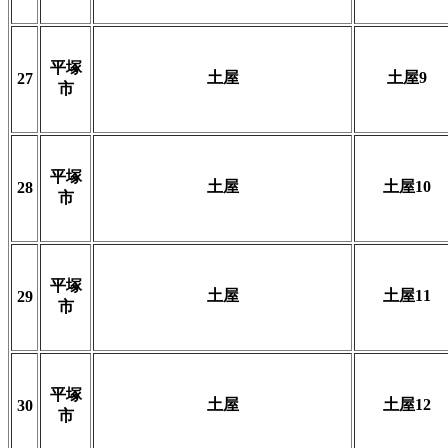
平塚
土屋
土屋9
27
市
平塚
土屋
土屋10
28
市
平塚
土屋
土屋11
29
市
平塚
土屋
土屋12
30
市