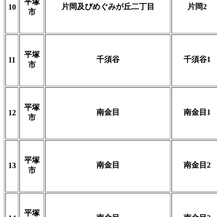
平塚
片岡及びめぐみが丘二丁目
片岡2
10
市
平塚
千須谷
千須谷1
11
市
平塚
南金目
南金目1
12
市
平塚
南金目
南金目2
13
市
平塚