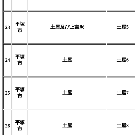
平塚
土屋及び上吉沢
土屋5
23
市
平塚
土屋
土屋6
24
市
平塚
土屋
土屋7
25
市
平塚
土屋
土屋8
26
市