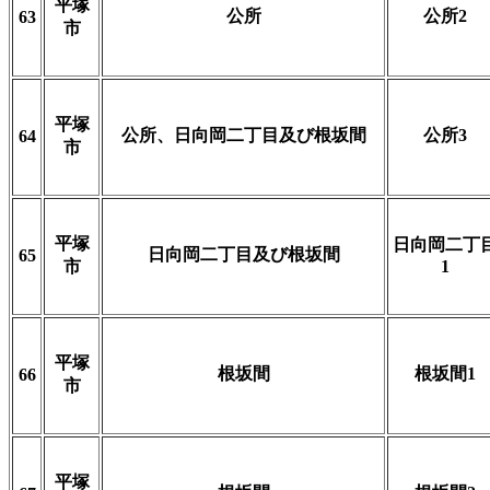
平塚
公所
公所2
63
市
平塚
公所、日向岡二丁目及び根坂間
公所3
64
市
平塚
日向岡二丁
日向岡二丁目及び根坂間
65
市
1
平塚
根坂間
根坂間1
66
市
平塚