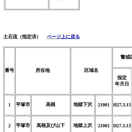
土石流（指定済）
ページ上に戻る
警戒
番号
所在地
区域名
指定
年月日
平塚市
高根
地獄下沢
1
21001
H27.3.13
平塚市
高根及び山下
地獄上沢
2
21002
H27.3.13