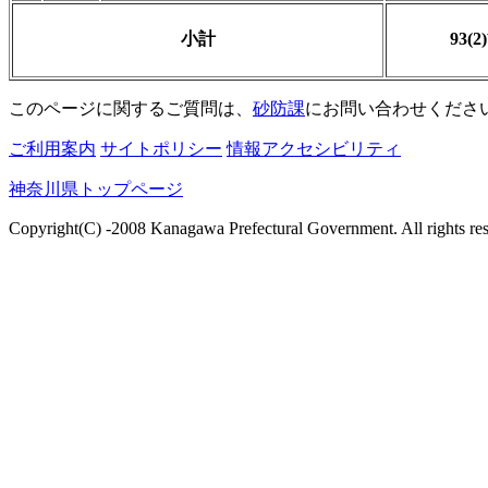
小計
93(
このページに関するご質問は、
砂防課
にお問い合わせくださ
ご利用案内
サイトポリシー
情報アクセシビリティ
神奈川県トップページ
Copyright(C) -2008 Kanagawa Prefectural Government. All rights res