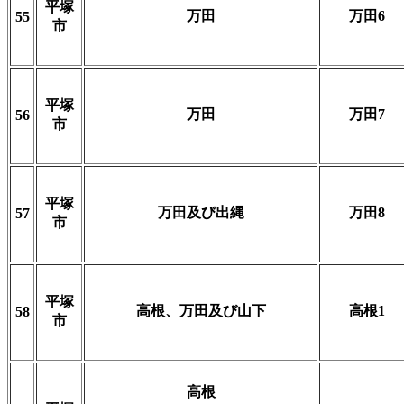
平塚
万田
万田6
55
市
平塚
万田
万田7
56
市
平塚
万田及び出縄
万田8
57
市
平塚
高根、万田及び山下
高根1
58
市
高根