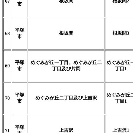
根坂間
根坂間2
67
市
平塚
根坂間
根坂間3
68
市
平塚
めぐみが丘一丁目、めぐみが丘二
めぐみが丘
69
市
丁目及び片岡
丁目1
平塚
めぐみが丘
めぐみが丘二丁目及び上吉沢
70
市
丁目1
平塚
上吉沢
上吉沢1
71