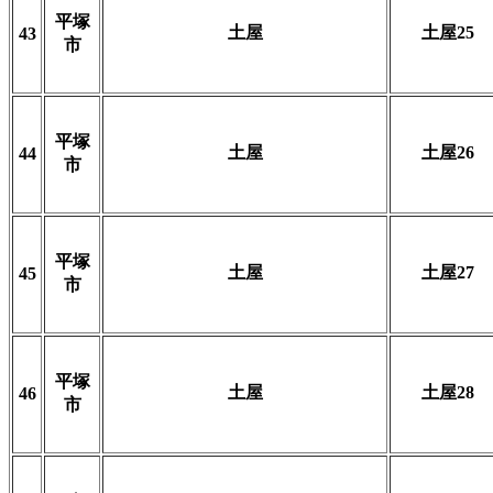
平塚
土屋
土屋25
43
市
平塚
土屋
土屋26
44
市
平塚
土屋
土屋27
45
市
平塚
土屋
土屋28
46
市