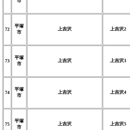
市
平塚
上吉沢
上吉沢2
72
市
平塚
上吉沢
上吉沢3
73
市
平塚
上吉沢
上吉沢4
74
市
平塚
上吉沢
上吉沢5
75
市