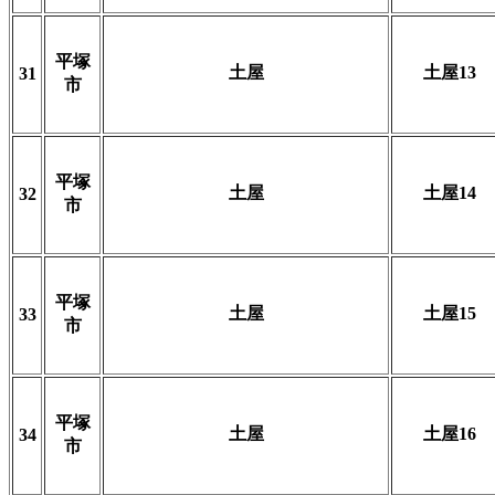
平塚
土屋
土屋13
31
市
平塚
土屋
土屋14
32
市
平塚
土屋
土屋15
33
市
平塚
土屋
土屋16
34
市