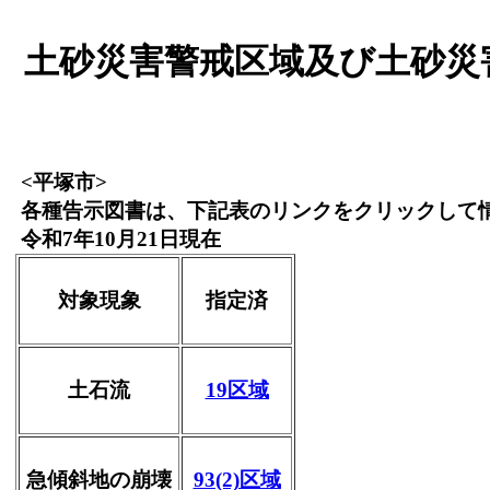
土砂災害警戒区域及び土砂災
<平塚市>
各種告示図書は、下記表のリンクをクリックして
令和7年10月21日現在
対象現象
指定済
土石流
19区域
急傾斜地の崩壊
93(2)区域