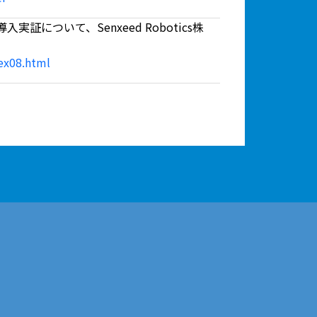
について、Senxeed Robotics株
dex08.html