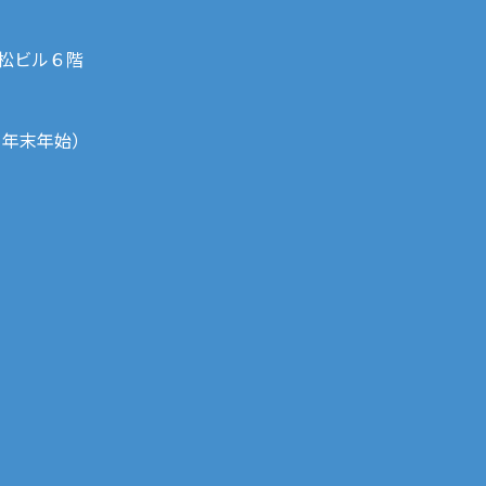
若松ビル６階
祝・年末年始）