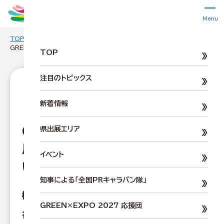
このページの本文へ移動
開催まで
224
日
Menu
2
TOP
県出展の準備状況
0
GREEN×EXPO 2027 神奈川県出展エリアの準備状況について
TOP
2
7
注目のトピックス
年
県出展の準備状況
3
新着情報
月
1
GREEN×EXPO 2027 神奈
県出展エリア
9
日
川県出展エリアの準備状況につ
イベント
（
いて
金
知事による「全国PRキャラバン隊」
）
概要
か
GREEN×EXPO 2027 応援団
ら
神奈川県は、GREEN×EXPO 2027 の開催県と
9