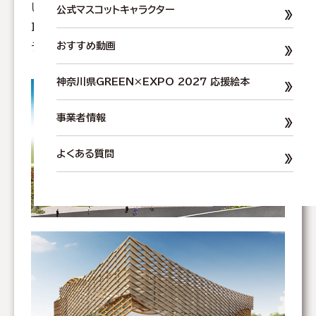
して、県政の基本理念である「“Vibrant
公式マスコットキャラクター
月
INOCHI”一人ひとりの“いのちが輝く”」をメイン
2
テーマに出展を行います。
おすすめ動画
6
日
神奈川県GREEN×EXPO 2027 応援絵本
（
日
事業者情報
）
ま
よくある質問
で
、
「
2
0
2
7
年
国
際