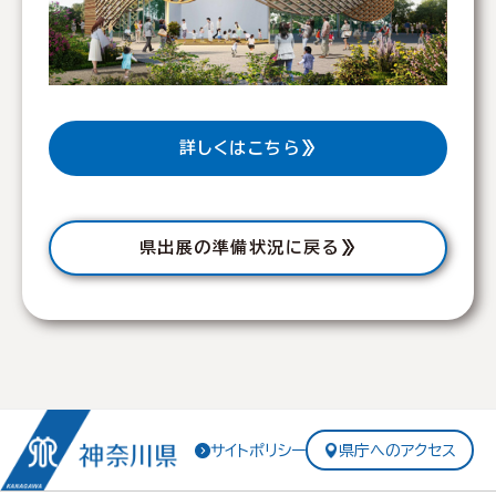
園
芸
博
覧
会
詳しくは
こちら
」
が
、
旧
県出展の準備状況に戻る
上
瀬
谷
通
信
施
設
サイトポリシー
県庁へのアクセス
（
米