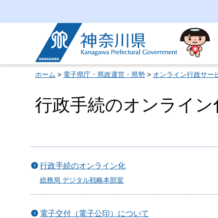
神奈川県
ホーム
>
電子県庁・県政運営・県勢
>
オンライン行政サー
行政手続のオンライン
行政手続のオンライン化
総務局 デジタル戦略本部室
電子交付（電子公印）について