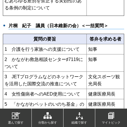
むあらゆる差別を禁止する実効性のあ
る条例の制定について
片桐 紀子
議員（⽇本維新の会）＜一括質問＞
質問の要旨
答弁を求める者
1 介護を行う家族への支援について
知事
2 かながわ救急相談センター♯7119に
知事
ついて
3 JETプログラムなどのネットワーク
文化スポーツ観
を活用した国際交流の推進について
光局長
4 女性傷病者へのAED使用について
健康医療局長
5 「かながわペットのいのち基金」の
健康医療局長
更なる周知に向けた取組について
6 未来の建設人材の確保に向けた情報
県土整備局長
選んで探す
分類から探す
組織で探す
マイトピック