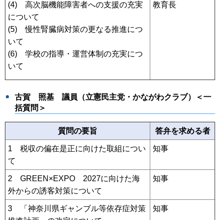
(4) 高次脳機能障害者への支援の充実
教育長
について
(5) 慢性腎臓病対策の更なる推進につ
いて
(6) 学校の指導・運営体制の充実につ
いて
古賀 照基 議員（立憲民主党・かながわクラブ
）＜一
括質問＞
質問の要旨
答弁を求める者
1 税収の偏在是正に向けた取組につい
知事
て
2 GREEN×EXPO 2027に向けた海
知事
外からの誘客対策について
3 「神奈川県ギャンブル等依存症対策
知事