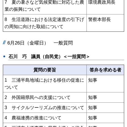
7 夏の暑さなど気候変動に対応した農
環境農政局長
業の振興について
8 生活道路における法定速度の引下げ
警察本部長
の周知に向けた取組について
6月26日（金曜日） 一般質問
石川 巧
議員（自民党）＜一括質問＞
質問の要旨
答弁を求める者
1 三浦半島地域における移住の促進に
知事
ついて
2 外国籍県民への支援について
知事
3 サイクルツーリズムの推進について
知事
4 農福連携の推進について
知事