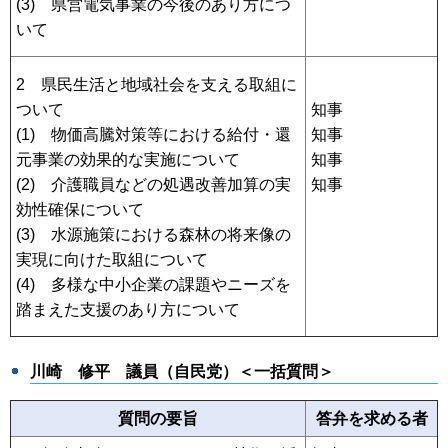
(3) 県営電気事業の今後のあり方につ
いて
2 県民生活と地域社会を支える取組に
ついて
知事
(1) 物価高騰対策等における給付・還
知事
元事業の効果的な実施について
知事
(2) 介護職員などの処遇改善加算の実
知事
効性確保について
(3) 水源施策における森林の将来像の
実現に向けた取組について
(4) 多様な中小企業の課題やニーズを
踏まえた支援のあり方について
川崎 修平
議員（自民党）＜一括質問＞
質問の要旨
答弁を求める者