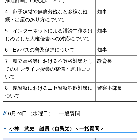
推進計画」の改定について
4 卵子凍結や無痛分娩など多様な妊
知事
娠・出産のあり方について
5 インターネットによる誹謗中傷をは
知事
じめとした人権侵害への対応について
6 EVバスの普及促進について
知事
7 県立高校等における不登校対策とし
教育長
てのオンライン授業の整備・運用につ
いて
8 県警察におけるニセ警察詐欺対策に
警察本部長
ついて
6月24日（水
曜日） 一般質問
小林 武史 議員（自民党）＜一括質問＞