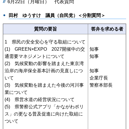
6月22日（月曜日） 代表質問
田村 ゆうすけ 議員（自民党）＜分割質問＞
質問の要旨
答弁を求める者
1 県民の安全安心を守る取組について
(1) GREEN×EXPO 2027開催中の交
知事
通需要マネジメントについて
知事
(2) 気候変動の影響を踏まえた東京湾
沿岸の海岸保全基本計画の見直しにつ
知事
いて
企業庁長
(3) 気候変動を踏まえた今後の河川事
警察本部長
業について
(4) 県営水道の経営状況について
(5) 県警察公式アプリ「かながわポリ
ス」の更なる普及促進に向けた取組に
ついて