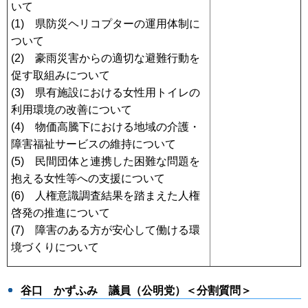
いて
(1) 県防災ヘリコプターの運用体制に
ついて
(2) 豪雨災害からの適切な避難行動を
促す取組みについて
(3) 県有施設における女性用トイレの
利用環境の改善について
(4) 物価高騰下における地域の介護・
障害福祉サービスの維持について
(5) 民間団体と連携した困難な問題を
抱える女性等への支援について
(6) 人権意識調査結果を踏まえた人権
啓発の推進について
(7) 障害のある方が安心して働ける環
境づくりについて
谷口 かずふみ 議員（公明党）＜分割質問＞