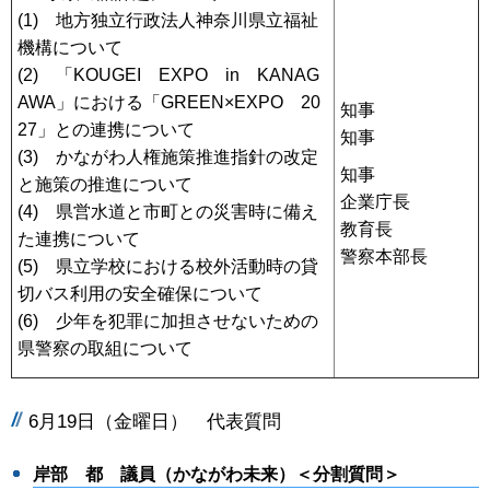
(1) 地方独立行政法人神奈川県立福祉
機構について
(2) 「KOUGEI EXPO in KANAG
AWA」における「GREEN×EXPO 20
知事
27」との連携について
知事
(3) かながわ人権施策推進指針の改定
知事
と施策の推進について
企業庁長
(4) 県営水道と市町との災害時に備え
教育長
た連携について
警察本部長
(5) 県立学校における校外活動時の貸
切バス利用の安全確保について
(6) 少年を犯罪に加担させないための
県警察の取組について
6月19日（金曜日） 代表質問
岸部 都 議員（かながわ未来）＜分割質問＞