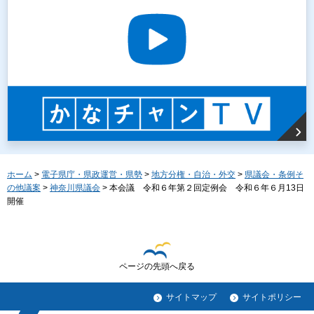
ホーム
>
電子県庁・県政運営・県勢
>
地方分権・自治・外交
>
県議会・条例そ
の他議案
>
神奈川県議会
> 本会議 令和６年第２回定例会 令和６年６月13日
開催
ページの先頭へ戻る
サイトマップ
サイトポリシー