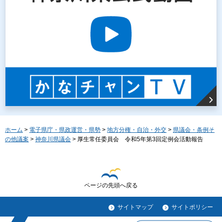
ホーム
>
電子県庁・県政運営・県勢
>
地方分権・自治・外交
>
県議会・条例そ
の他議案
>
神奈川県議会
> 厚生常任委員会 令和5年第3回定例会活動報告
ページの先頭へ戻る
サイトマップ
サイトポリシー