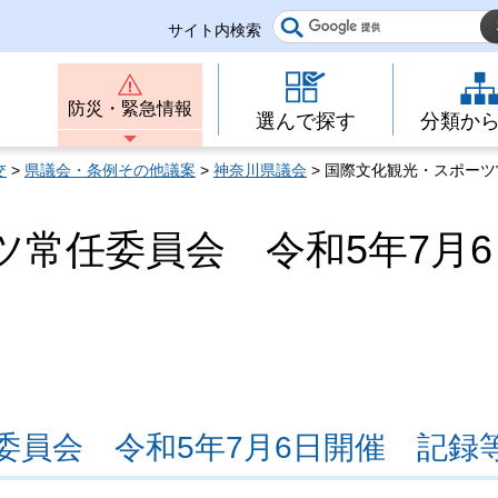
サイト内検索
防災・緊急情報
選んで探す
分類か
交
>
県議会・条例その他議案
>
神奈川県議会
> 国際文化観光・スポーツ
ツ常任委員会 令和5年7月6
委員会 令和5年7月6日開催 記録