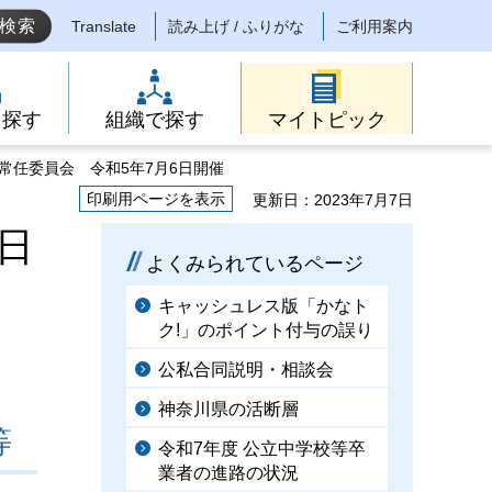
Translate
読み上げ / ふりがな
ご利用案内
ら探す
組織で探す
マイトピック
常任委員会 令和5年7月6日開催
印刷用ページを表示
更新日：2023年7月7日
日
よくみられているページ
キャッシュレス版「かなト
ク!」のポイント付与の誤り
公私合同説明・相談会
神奈川県の活断層
等
令和7年度 公立中学校等卒
業者の進路の状況