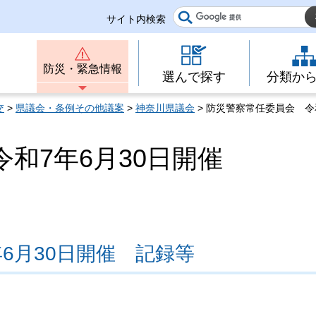
サイト内検索
防災・緊急情報
選んで探す
分類か
交
>
県議会・条例その他議案
>
神奈川県議会
> 防災警察常任委員会 令
和7年6月30日開催
6月30日開催 記録等